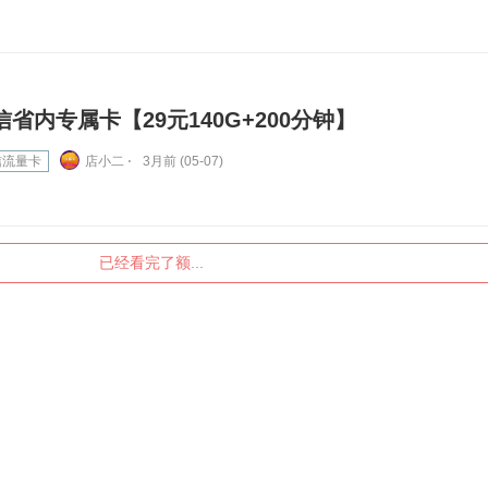
信省内专属卡【29元140G+200分钟】
信流量卡
店小二 ⋅
3月前 (05-07)
已经看完了额...