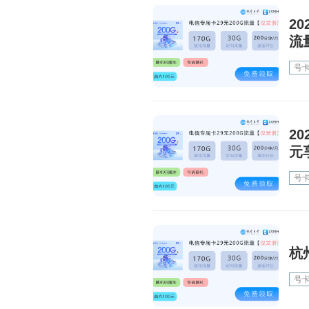
2
流
号
2
元
号
杭
号